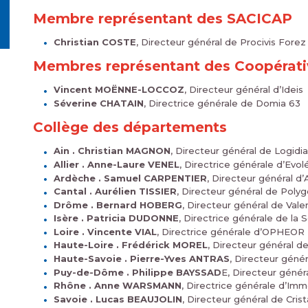
Membre représentant des SACICAP
Christian COSTE
, Directeur général de Procivis Forez
Membres représentant des Coopérat
Vincent MOËNNE-LOCCOZ
, Directeur général d’Ideis
Séverine CHATAIN
, Directrice générale de Domia 63
Collège des départements
Ain . Christian MAGNON
, Directeur général de Logidia
Allier . Anne-Laure VENEL
, Directrice générale d’Evol
Ardèche . Samuel CARPENTIER
, Directeur général d
Cantal . Aurélien TISSIER
, Directeur général de Poly
Drôme . Bernard HOBERG
, Directeur général de Va
Isère . Patricia DUDONNE
, Directrice générale de la
Loire . Vincente VIAL
, Directrice générale d’OPHEOR
Haute-Loire . Frédérick MOREL
, Directeur général d
Haute-Savoie . Pierre-Yves ANTRAS
, Directeur géné
Puy-de-Dôme . Philippe BAYSSAD
E, Directeur génér
Rhône . Anne WARSMANN
, Directrice générale d’Im
Savoie . Lucas BEAUJOLIN
, Directeur général de Crist