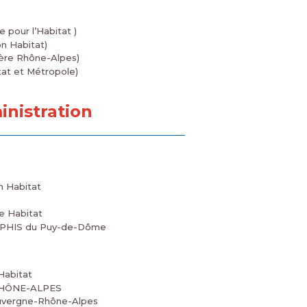
 pour l’Habitat )
n Habitat)
ère Rhône-Alpes)
at et Métropole)
nistration
n Habitat
e Habitat
l’OPHIS du Puy-de-Dôme
 Habitat
 RHÔNE-ALPES
Auvergne-Rhône-Alpes