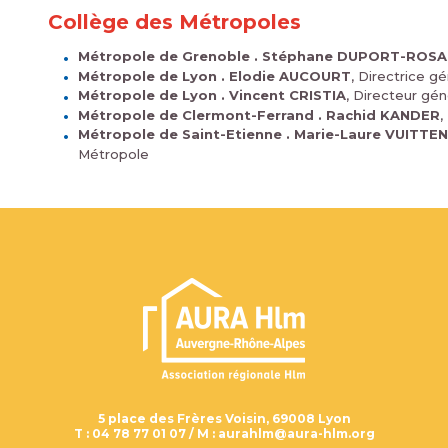
Collège des Métropoles
Métropole de Grenoble . Stéphane DUPORT-ROS
Métropole de Lyon . Elodie AUCOURT
, Directrice g
Métropole de Lyon . Vincent CRISTIA
, Directeur gé
Métropole de Clermont-Ferrand . Rachid KANDER
,
Métropole de Saint-Etienne . Marie-Laure VUITTE
Métropole
5 place des Frères Voisin, 69008 Lyon
T :
04 78 77 01 07
/ M :
aurahlm@aura-hlm.org