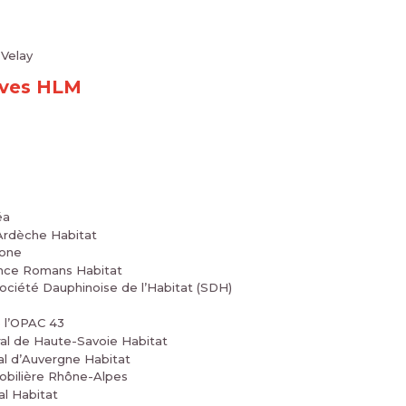
 Velay
ives HLM
éa
’Ardèche Habitat
gone
lence Romans Habitat
 Société Dauphinoise de l’Habitat (SDH)
e l’OPAC 43
ral de Haute-Savoie Habitat
al d’Auvergne Habitat
mobilière Rhône-Alpes
al Habitat