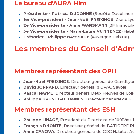
Le bureau d'AURA Hlm
Présidente - Patricia DUDONNÉ (
Société Dauphinoise
1er Vice-président - Jean-Noël FREIXINOS
(GrandLyo
2e Vice-présidente - Anne WARSMANN
(3F Immobili
3e Vice-présidente - Marie-Laure VUITTENEZ
(Habit
Trésorier - Philippe BAYSSADE
(Auvergne Habitat)
Les membres du Conseil d'Admi
Membres représentant des OPH
Jean-Noël FREIXINOS
, Directeur général de GrandLyo
David JONNARD
, Directeur général d’OPAC Savoie
Pascal NAYME
, Directeur généra Deux Fleuves de Loir
Philippe BRUNET-DEBAINES
, Directeur général de 
Membres représentant des ESH
Philippe LINAGE
, Président du Directoire de 1001Vies
François DHONTE
, Directeur général de BATIGERE
Anne CANOVA
, Directrice générale de CDC Habitat 